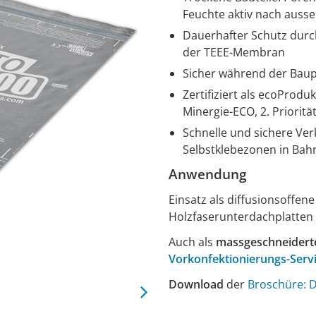
Feuchte aktiv nach auss
Dauerhafter Schutz durc
der TEEE-Membran
Sicher während der Baup
Zertifiziert als ecoProdu
Minergie-ECO, 2. Priorit
Schnelle und sichere Ver
Selbstklebezonen in Bah
Anwendung
Einsatz als diffusionsoffe
Holzfaserunterdachplatten
Auch als
massgeschneidert
Vorkonfektionierungs-Serv
Download
der
Broschüre: 