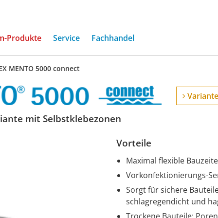
(current)
m-Produkte
Service
Fachhandel
EX MENTO 5000 connect
Variante
iante mit Selbstklebezonen
Vorteile
Maximal flexible Bauzei
Vorkonfektionierungs-Se
Sorgt für sichere Bautei
schlagregendicht und ha
Trockene Bauteile: Pore