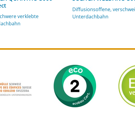
ct
Diffusionsoffene, verschwe
schwere verklebte
Unterdachbahn
dachbahn