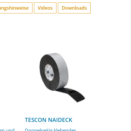
ungs­hinweise
Videos
Downloads
TESCON NAIDECK
nen und
Doppelseitig klebendes