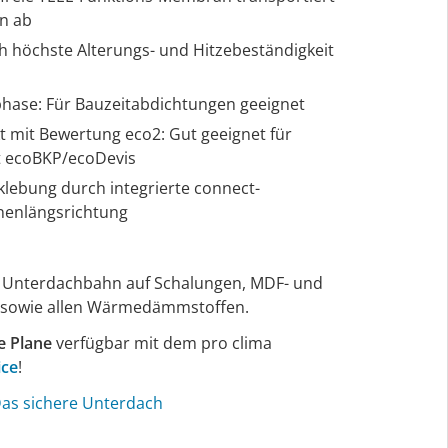
en ab
h höchste Alterungs- und Hitzebeständigkeit
hase: Für Bauzeitabdichtungen geeignet
kt mit Bewertung eco2: Gut geeignet für
ät ecoBKP/ecoDevis
klebung durch integrierte connect-
nenlängsrichtung
ne Unterdachbahn auf Schalungen, MDF- und
 sowie allen Wärmedämmstoffen.
e Plane
verfügbar mit dem pro clima
ice
!
Das sichere Unterdach