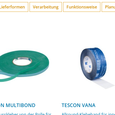
Lieferformen
Verarbeitung
Funktions­weise
Plan
N MULTIBOND
TESCON VANA
usskleber von der Rolle für
Allround-Klebeband für in