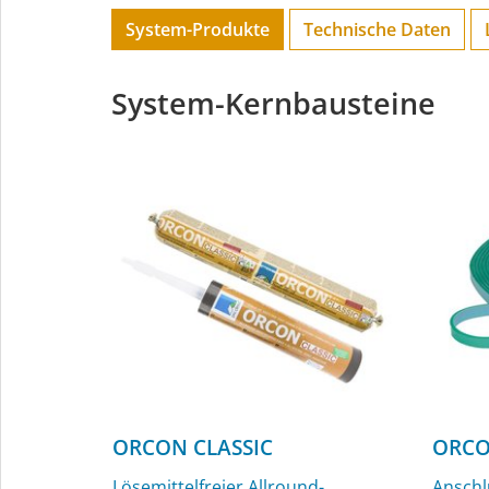
System-Produkte
Technische Daten
System-Kernbausteine
ORCON CLASSIC
ORCO
Lösemittelfreier Allround-
Anschl