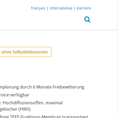
français
|
international
|
Karriere
 ohne Selbstklebezonen
tenplanung durch 6 Monate Freibewitterung
rvice verfügbar
le: Hochdiffusionsoffen, maximal
gelsicher (HW5)
nfreie TEEE-Funktions-Membran transportiert