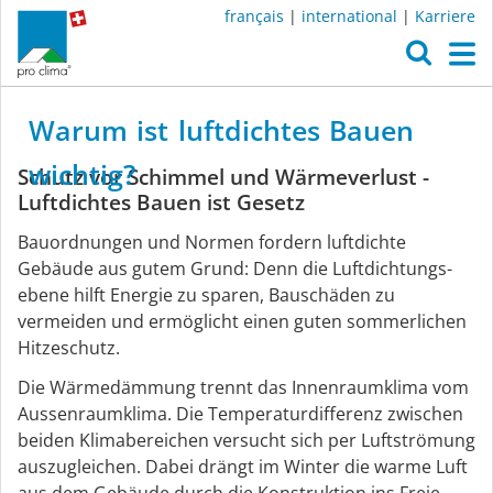
français
|
international
|
Karriere
O
M
Warum
Warum
ist
luftdichtes
Bauen
ist
wichtig?
Schutz vor Schimmel und Wärmeverlust -
Luftdichtes Bauen ist Gesetz
luftdichtes
Bauordnungen und Normen fordern luftdichte
Bauen
Gebäude aus gutem Grund: Denn die Luft­dich­tungs­
ebe­ne hilft Energie zu sparen, Bauschäden zu
vermeiden und ermöglicht einen guten sommerlichen
wichtig?
Hitzeschutz.
Die Wärmedämmung trennt das Innenraumklima vom
Aussenraumklima. Die Temperaturdifferenz zwischen
beiden Klimabereichen versucht sich per Luftströmung
auszugleichen. Dabei drängt im Winter die warme Luft