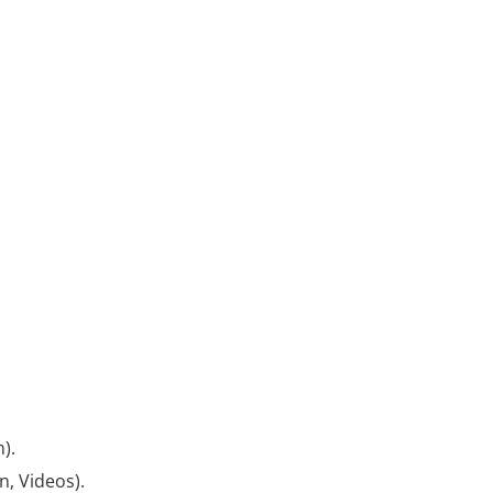
).
n, Videos).