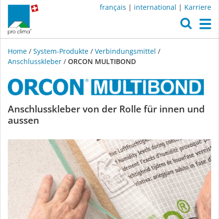
français
|
international
|
Karriere
O
M
Home
/
System-Produkte
/
Verbindungsmittel
/
Anschlusskleber
/
ORCON MULTIBOND
ORCON
Anschlusskleber von der Rolle für innen und
aussen
MULTIBOND