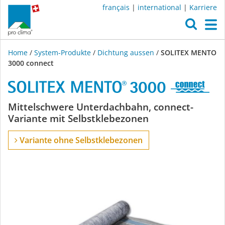
français
|
international
|
Karriere
O
M
Home
/
System-Produkte
/
Dichtung aussen
/
SOLITEX MENTO
3000 connect
SOLITEX
Mittelschwere Unterdachbahn, connect-
Variante mit Selbstklebezonen
MENTO
Variante ohne Selbstklebezonen
3000
connect