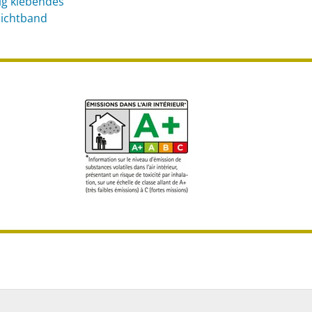
tig klebendes
ichtband