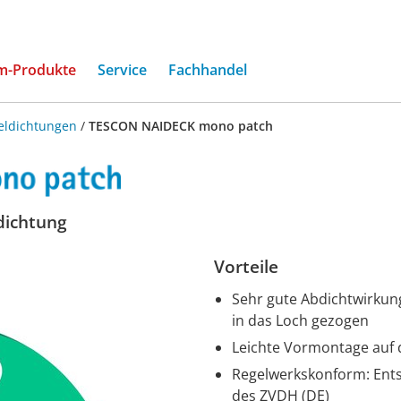
(current)
m-Produkte
Service
Fachhandel
eldichtungen
/
TESCON NAIDECK mono patch
ldichtung
Vorteile
Sehr gute Abdichtwirkun
in das Loch gezogen
Leichte Vormontage auf 
Regelwerkskonform: Ents
des ZVDH (DE)