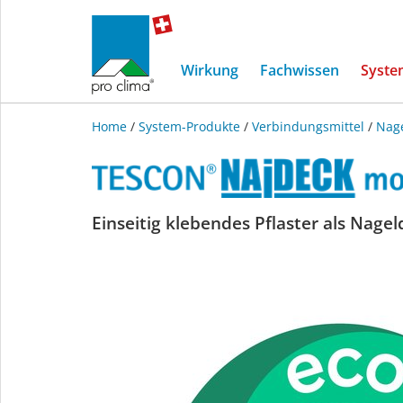
Wirkung
Fachwissen
Syste
Home
/
System-Produkte
/
Verbindungsmittel
/
Nag
TESCON
Einseitig klebendes Pflaster als Nage
NAIDECK
mono
patch