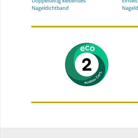
Doppelseitig klebendes
Einsei
Nageldichtband
Nageld