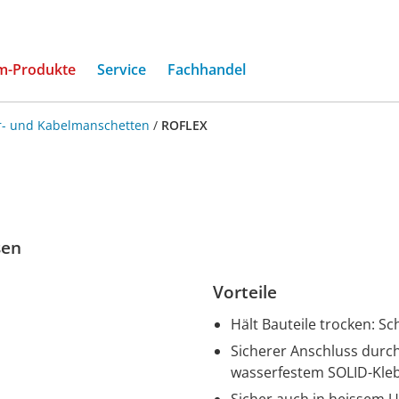
(current)
m-Produkte
Service
Fachhandel
r- und Kabelmanschetten
/
ROFLEX
sen
Vorteile
Hält Bauteile trocken: S
Sicherer Anschluss dur
wasserfestem SOLID-Kle
Sicher auch in heissem 