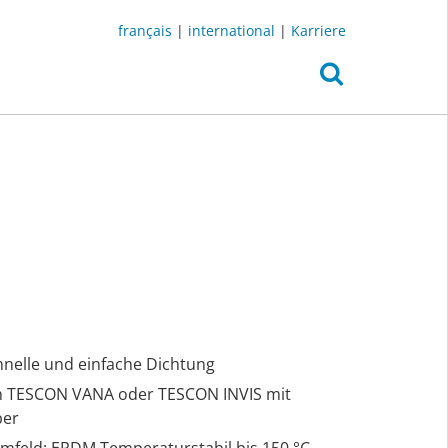
français
|
international
|
Karriere
chnelle und einfache Dichtung
ch TESCON VANA oder TESCON INVIS mit
ber
Umfeld: EPDM Temperaturstabil bis 150 °C