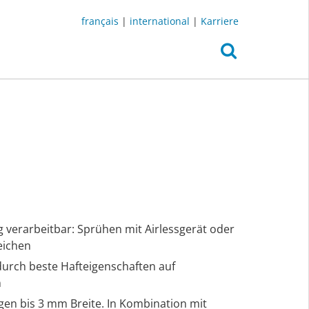
français
|
international
|
Karriere
g verarbeitbar: Sprühen mit Airlessgerät oder
eichen
durch beste Hafteigenschaften auf
n
gen bis 3 mm Breite. In Kombination mit