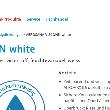
(current)
m-Produkte
Service
Fachhandel
sigdichtungen
/
AEROSANA VISCONN white
r Dichtstoff, feuchtevariabel, weiss
Vorteile
Zeitsparend und vielseiti
AEROFIXX (Druckluft), str
Sichere Konstruktionen 
bauüblichen Oberfläche
Überbrückt Risse und Fu