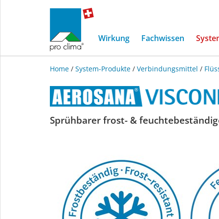
Wirkung
Fachwissen
Syste
Home
/
System-Produkte
/
Verbindungsmittel
/
Flüs
AEROSANA
Sprühbarer frost- & feuchtebeständige
VISCONN
white