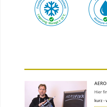
AEROF
Hier f
kurz - 