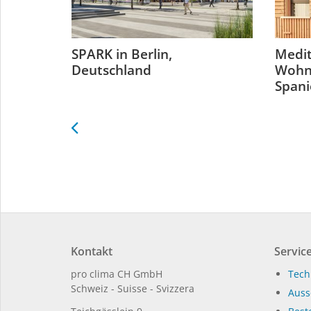
ts-
SPARK in Berlin,
Medit
Deutschland
Wohnh
ldorf,
Span
Kontakt
Service
pro clima CH GmbH
Tech
Schweiz - Suisse - Svizzera
Auss