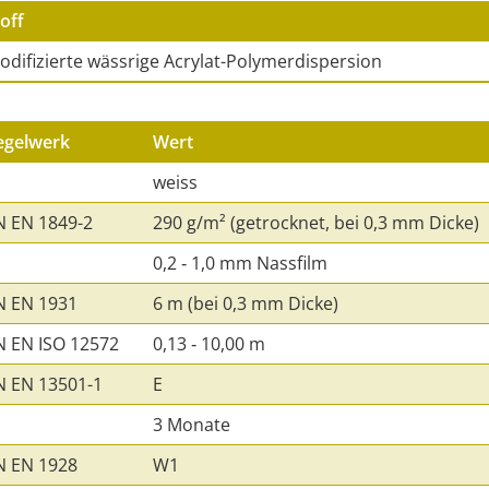
off
odifizierte wässrige Acrylat-Polymerdispersion
egelwerk
Wert
weiss
N EN 1849-2
290 g/m² (getrocknet, bei 0,3 mm Dicke)
0,2 ‑ 1,0 mm Nassfilm
N EN 1931
6 m (bei 0,3 mm Dicke)
N EN ISO 12572
0,13 ‑ 10,00 m
N EN 13501-1
E
3 Monate
N EN 1928
W1