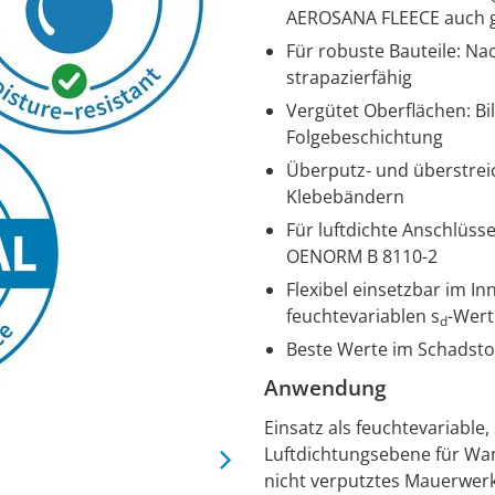
AEROSANA FLEECE auch g
Für robuste Bauteile: N
strapazierfähig
Vergütet Oberflächen: B
Folgebeschichtung
Überputz- und überstrei
Klebebändern
Für luftdichte Anschlüss
OENORM B 8110-2
Flexibel einsetzbar im I
feuchtevariablen s
-Wert
d
Beste Werte im Schadsto
Anwendung
Einsatz als feuchtevariabl
Luftdichtungsebene für Wan
nicht verputztes Mauerwerk