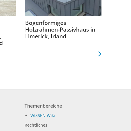
Bogenförmiges
Innovat
Holzrahmen-Passivhaus in
Projekt
,
Limerick, Irland
nd
Themenbereiche
WIS­SEN Wi­ki
Rechtliches