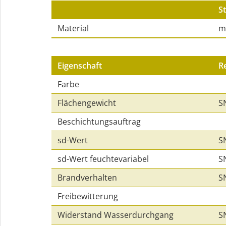
St
Material
m
Eigenschaft
R
Farbe
Flächengewicht
S
Beschichtungsauftrag
sd-Wert
S
sd-Wert feuchtevariabel
S
Brandverhalten
S
Freibewitterung
Widerstand Wasserdurchgang
S