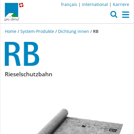
français
|
international
|
Karriere
O
M
Home
/
System-Produkte
/
Dichtung innen
/
RB
RB
Rieselschutzbahn