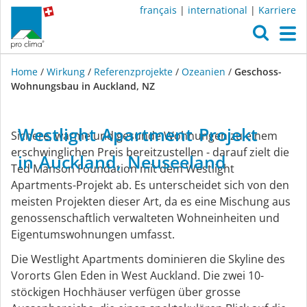
français
|
international
|
Karriere
O
M
Home
/
Wirkung
/
Referenzprojekte
/
Ozeanien
/
Geschoss-
Wohnungsbau in Auckland, NZ
Wirkung
Westlight
Apartment
Projekt
Sichere, warme und gesunde Wohnungen zu einem
erschwinglichen Preis bereitzustellen - darauf zielt die
in
Auckland,
Neuseeland
Ted Manson Foundation mit dem Westlight
Apartments-Projekt ab. Es unterscheidet sich von den
meisten Projekten dieser Art, da es eine Mischung aus
genossenschaftlich verwalteten Wohneinheiten und
Eigentumswohnungen umfasst.
Die Westlight Apartments dominieren die Skyline des
Vororts Glen Eden in West Auckland. Die zwei 10-
stöckigen Hochhäuser verfügen über grosse