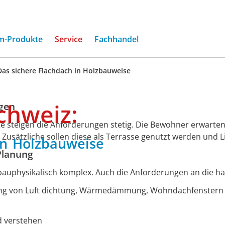
m-Produkte
Service
Fachhandel
Das sichere Flachdach in Holzbauweise
chweiz:
igen
e steigen die Anforderungen stetig. Die Bewohner erwarten
Zusätzliche sollen diese als Terrasse genutzt werden und 
in
Holzbauweise
Planung
auphysikalisch komplex. Auch die Anforderungen an die han
nung von Luft dichtung, Wärmedämmung, Wohndachfenstern
d verstehen