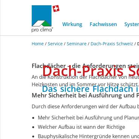
Wirkung
Fachwissen
Syste
Home
/
Service
/
Seminare
/
Dach-Praxis Schweiz
/
Schulungsevent:
Dach-Praxis
S
Flachdächer – die Anforderungen ste
Das
An die Konstruktion der Flachdächer von heut
Heizkosten und im Sommer vor Hitze schützt. 
Das
sichere
Flachdach
sichere
Mehr Sicherheit bei Ausführung und 
Flachdach
Durch diese Anforderungen wird der Aufbau b
Mehr Sicherheit bei Ausführung und Pla
in
Welcher Aufbau ist wann der Richtige
Bauphysikalische Hintergründe kennen un