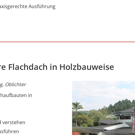
praxisgerechte Ausführung
re Flachdach in Holzbauweise
, Oblichter
chaufbauten in
d verstehen
ausführen