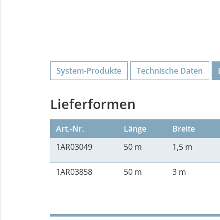
System-Produkte
Technische Daten
Lieferformen
Art.-Nr.
Länge
Breite
1AR03049
50 m
1,5 m
1AR03858
50 m
3 m