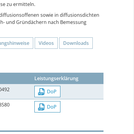
e zu ermitteln.
iffusionsoffenen sowie in diffusionsdichten
/Flach- und Gründächern nach Bemessung
ungs­hinweise
Videos
Downloads
Leistungserklärung
0492
DoP
8580
DoP