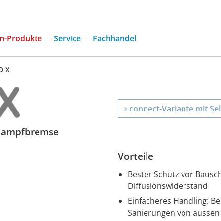
(current)
m-Produkte
Service
Fachhandel
O X
connect-Variante mit Se
-Dampfbremse
Vorteile
Bester Schutz vor Bausc
Diffusionswiderstand
Einfacheres Handling: 
Sanierungen von ausse