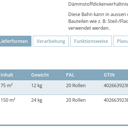
Dämmstoffdickenverhältniss
Diese Bahn kann in aussen d
Bauteilen wie z. B. Steil-
verwendet werden.
Lieferformen
Verarbeitung
Funktions­weise
Plan
Inhalt
Gewicht
PAL
GTIN
75 m²
12 kg
20 Rollen
402663923
150 m²
24 kg
20 Rollen
402663923