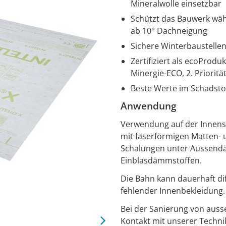
Mineralwolle einsetzbar
Schützt das Bauwerk wäh
ab 10° Dachneigung
Sichere Winterbaustelle
Zertifiziert als ecoProdu
Minergie-ECO, 2. Priorit
Beste Werte im Schadsto
Anwendung
Verwendung auf der Innen
mit faserförmigen Matten- 
Schalungen unter Aussend
Einblasdämmstoffen.
Die Bahn kann dauerhaft dif
fehlender Innenbekleidung.
Bei der Sanierung von aus
Kontakt mit unserer Technik