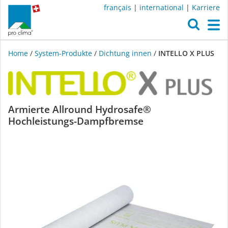
français
|
international
|
Karriere
O
M
Home
/
System-Produkte
/
Dichtung innen
/
INTELLO X PLUS
INTELLO
Armierte Allround Hydrosafe®
Hochleistungs-Dampfbremse
X
PLUS