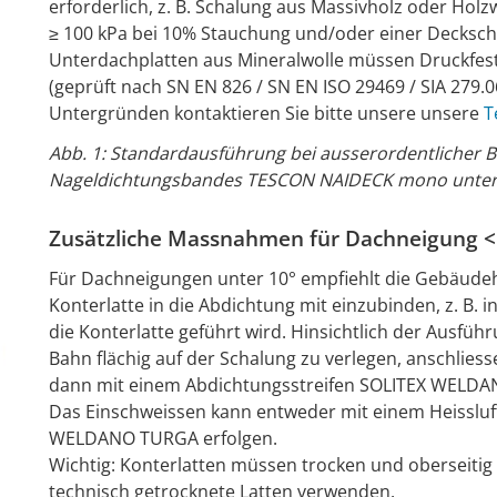
erforderlich, z. B. Schalung aus Massivholz oder Holz
≥ 100 kPa bei 10% Stauchung und/oder einer Deckschi
Unterdachplatten aus Mineralwolle müssen Druckfest
(geprüft nach SN EN 826 / SN EN ISO 29469 / SIA 279.
Untergründen kontaktieren Sie bitte unsere unsere
T
Abb. 1: Standardausführung bei ausserordentlicher 
Nageldichtungsbandes TESCON NAIDECK mono unterha
Zusätzliche Massnahmen für Dachneigung <
Für Dachneigungen unter 10° empfiehlt die Gebäudeh
Konterlatte in die Abdichtung mit einzubinden, z. B.
die Konterlatte geführt wird. Hinsichtlich der Ausführ
Bahn flächig auf der Schalung zu verlegen, anschliess
dann mit einem Abdichtungsstreifen SOLITEX WELDANO
Das Einschweissen kann entweder mit einem Heissluf
WELDANO TURGA erfolgen.
Wichtig: Konterlatten müssen trocken und oberseitig
technisch getrocknete Latten verwenden.