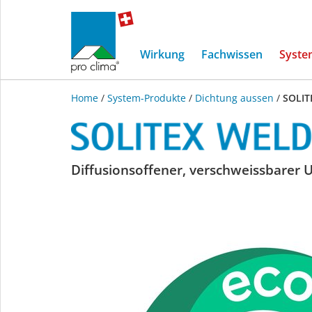
Wirkung
Fachwissen
Syste
Home
/
System-Produkte
/
Dichtung aussen
/
SOLIT
SOLITEX
Diffusionsoffener, verschweissbarer
WELDANO-
S
3000