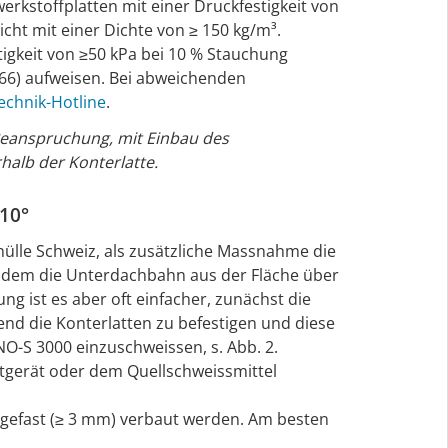
werkstoffplatten mit einer Druckfestigkeit von
cht mit einer Dichte von ≥ 150 kg/m³.
igkeit von ≥50 kPa bei 10 % Stauchung
066) aufweisen. Bei abweichenden
echnik-Hotline
.
Beanspruchung, mit Einbau des
lb der Konterlatte.
10°
ülle Schweiz, als zusätzliche Massnahme die
 indem die Unterdachbahn aus der Fläche über
ung ist es aber oft einfacher, zunächst die
end die Konterlatten zu befestigen und diese
-S 3000 einzuschweissen, s. Abb. 2.
tgerät oder dem Quellschweissmittel
 gefast (≥ 3 mm) verbaut werden. Am besten