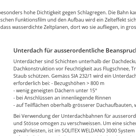
esonders hohe Dichtigkeit gegen Schlagregen. Die Bahn kan
chen Funktionsfilm und den Aufbau wird ein Zelteffekt sich
dass wasserdichte Zeltplanen, dort wo sie aufliegen, in gr
Unterdach für ausserordentliche Beanspru
Unterdächer sind Schichten unterhalb der Dachdecku
Dachkonstruktion vor Feuchtigkeit aus Flugschnee, T
Staub schützen. Gemäss SIA 232/1 wird ein Unterdac
erforderlich bei: - Bezugshöhen > 800 m
- wenig geneigten Dächern unter 15°
- bei Anschlüssen an innenliegende Rinnen
- auf Teilflächen oberhalb grösserer Dachaufbauten, w
Bei Verwendung der Unterdachbahnen für ausserord
und Stösse omogen zu verschweissen. Um eine sich
gewährleisten, ist im SOLITEX WELDANO 3000 System 