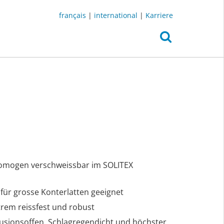
français
|
international
|
Karriere
Homogen verschweissbar im SOLITEX
 für grosse Konterlatten geeignet
trem reissfest und robust
fusionsoffen, Schlagregendicht und höchster