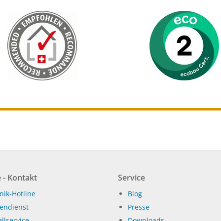
 - Kontakt
Service
nik-Hotline
Blog
endienst
Presse
llservice
Dow­n­loads